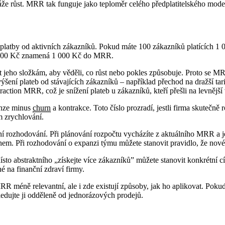
že růst. MRR tak funguje jako teploměr celého předplatitelského mode
 platby od aktivních zákazníků. Pokud máte 100 zákazníků platících 1
 12 000 Kč znamená 1 000 Kč do MRR.
ět jeho složkám, aby věděli, co růst nebo pokles způsobuje. Proto se 
ní plateb od stávajících zákazníků – například přechod na dražší tar
raction MRR, což je snížení plateb u zákazníků, kteří přešli na levnější 
anze minus
churn
a kontrakce. Toto číslo prozradí, jestli firma skutečn
m zrychlování.
ní rozhodování. Při plánování rozpočtu vycházíte z aktuálního MRR a 
hurnem. Při rozhodování o expanzi týmu můžete stanovit pravidlo, že no
sto abstraktního „získejte více zákazníků” můžete stanovit konkrétn
 na finanční zdraví firmy.
RR méně relevantní, ale i zde existují způsoby, jak ho aplikovat. Pok
ledujte ji odděleně od jednorázových prodejů.