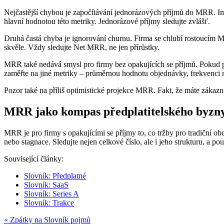
Nejčastější chybou je započítávání jednorázových příjmů do MRR. Imp
hlavní hodnotou této metriky. Jednorázové příjmy sledujte zvlášť.
Druhá častá chyba je ignorování churnu. Firma se chlubí rostoucím
skvěle. Vždy sledujte Net MRR, ne jen přírůstky.
MRR také nedává smysl pro firmy bez opakujících se příjmů. Pokud p
zaměřte na jiné metriky – průměrnou hodnotu objednávky, frekvenci 
Pozor také na příliš optimistické projekce MRR. Fakt, že máte zákazn
MRR jako kompas předplatitelského byzn
MRR je pro firmy s opakujícími se příjmy to, co tržby pro tradiční obc
nebo stagnace. Sledujte nejen celkové číslo, ale i jeho strukturu, a pou
Související články:
Slovník: Předplatné
Slovník: SaaS
Slovník: Series A
Slovník: Trakce
« Zpátky na Slovník pojmů