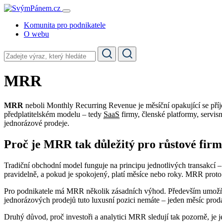
Komunita pro podnikatele
O webu
MRR
MRR
neboli Monthly Recurring Revenue je měsíční opakující se příj
předplatitelském modelu – tedy
SaaS
firmy, členské platformy, servis
jednorázové prodeje.
Proč je MRR tak důležitý pro růstové fir
Tradiční obchodní model funguje na principu jednotlivých transakcí – 
pravidelně, a pokud je spokojený, platí měsíce nebo roky. MRR proto 
Pro podnikatele má MRR několik zásadních výhod. Především umožň
jednorázových prodejů tuto luxusní pozici nemáte – jeden měsíc prodát
Druhý důvod, proč investoři a analytici MRR sledují tak pozorně, je j