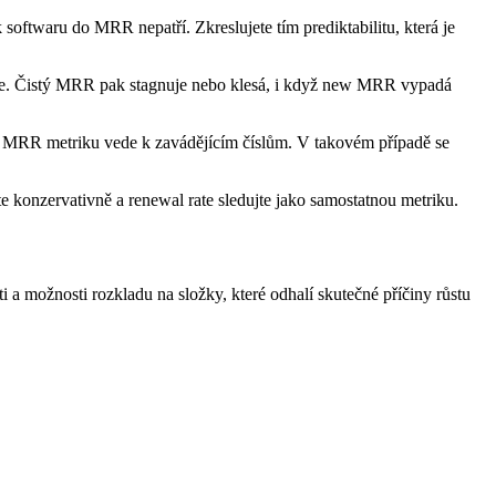
ftwaru do MRR nepatří. Zkreslujete tím prediktabilitu, která je
ejde. Čistý MRR pak stagnuje nebo klesá, i když new MRR vypadá
it MRR metriku vede k zavádějícím číslům. V takovém případě se
e konzervativně a renewal rate sledujte jako samostatnou metriku.
i a možnosti rozkladu na složky, které odhalí skutečné příčiny růstu