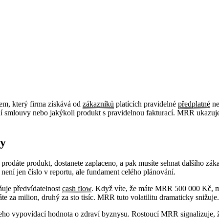
em, který firma získává od
zákazníků
platících pravidelné
předplatné
ne
ní smlouvy nebo jakýkoli produkt s pravidelnou fakturací. MRR ukazuje
my
prodáte produkt, dostanete zaplaceno, a pak musíte sehnat dalšího zákaz
není jen číslo v reportu, ale fundament celého plánování.
uje předvídatelnost
cash flow
. Když víte, že máte MRR 500 000 Kč, m
e za milion, druhý za sto tisíc. MRR tuto volatilitu dramaticky snižuje.
eho vypovídací hodnota o zdraví byznysu. Rostoucí MRR signalizuje, že 