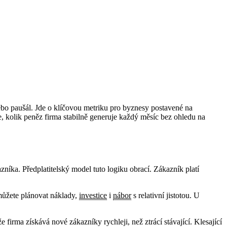
bo paušál. Jde o klíčovou metriku pro byznesy postavené na
, kolik peněz firma stabilně generuje každý měsíc bez ohledu na
níka. Předplatitelský model tuto logiku obrací. Zákazník platí
ůžete plánovat náklady,
investice
i
nábor
s relativní jistotou. U
firma získává nové zákazníky rychleji, než ztrácí stávající. Klesající