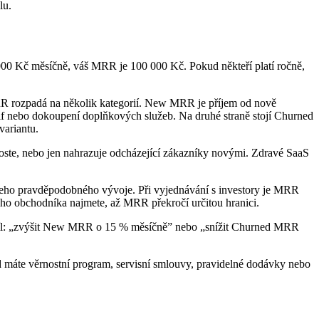
lu.
 000 Kč měsíčně, váš MRR je 100 000 Kč. Pokud někteří platí ročně,
MRR rozpadá na několik kategorií. New MRR je příjem od nově
if nebo dokoupení doplňkových služeb. Na druhé straně stojí Churned
variantu.
ě roste, nebo jen nahrazuje odcházející zákazníky novými. Zdravé SaaS
jeho pravděpodobného vývoje. Při vyjednávání s investory je MRR
vého obchodníka najmete, až MRR překročí určitou hranici.
í cíl: „zvýšit New MRR o 15 % měsíčně” nebo „snížit Churned MRR
ud máte věrnostní program, servisní smlouvy, pravidelné dodávky nebo