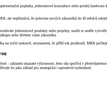
lementační poplatky, jednorázové konzultace nebo prodej hardwaru k so
 MRR, ale nepřiznává, že polovina nových zákazníků do tří měsíců od
rodáváte jednorázové produkty nebo projekty, snažit se uměle vytvoř
nákupu nebo lifetime value zákazníka.
íka na roční smlouvě, neznamená, že příští rok prodlouží. MRR počítejt
ysu
hod – základní ukazatel výkonnosti. Jeho síla spočívá v předvídatelnost
žívejte ho jako základ pro strategická i operativní rozhodnutí.