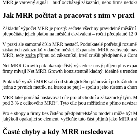
MRR je varovný signál – buď odcházejí zákazníci, nebo firma nedoká
Jak MRR počítat a pracovat s ním v praxi
Základní výpočet MRR je prostý: sečtete všechny pravidelné měsíční
přepočítáte jejich platbu na měsíční ekvivalent – roční předplatné
V praxi ale samotné číslo MRR nestačí. Podnikatelé potřebují rozum
získaných zákazníků v daném měsíci. Expansion MRR zachycuje navýše
MRR, tedy
ztráta
příjmu od zákazníků, kteří zrušili předplatné, a Cont
Net MRR Growth pak ukazuje čistý výsledek: nový příjem plus exp
firmy mívají Net MRR Growth konzistentně kladný, ideálně s trende
Praktické využití MRR sahá od strategického plánování po každoden
jedna z prvních metrik, na kterou se ptají – spolu s jeho růstem a c
MRR také pomáhá nastavovat cíle pro obchodní a zákaznický tým. Mí
pod 3 % z celkového MRR”. Tyto cíle jsou měřitelné a přímo navázané
Pro e-shopy a firmy bez čistého předplatitelského modelu může být M
jakýkoli opakující se element, vyčleňte tuto část příjmů jako MRR a s
Časté chyby a kdy MRR nesledovat