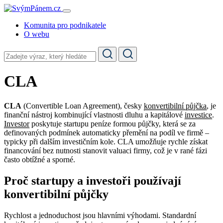
Komunita pro podnikatele
O webu
CLA
CLA
(Convertible Loan Agreement), česky
konvertibilní půjčka
, je
finanční nástroj kombinující vlastnosti dluhu a kapitálové
investice
.
Investor
poskytuje startupu peníze formou půjčky, která se za
definovaných podmínek automaticky přemění na podíl ve firmě –
typicky při dalším investičním kole. CLA umožňuje rychle získat
financování bez nutnosti stanovit valuaci firmy, což je v rané fázi
často obtížné a sporné.
Proč startupy a investoři používají
konvertibilní půjčky
Rychlost a jednoduchost jsou hlavními výhodami. Standardní