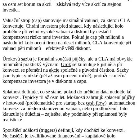
za osm set korun za akcii – získává tedy více akcií za stejnou
investici.
Valuační strop (cap) stanovuje maximální valuaci, za kterou CLA
konvertuje. Chrání investora před situací, kdy následující kolo
proběhne při velmi vysoké valuaci a diskont by nestačil
kompenzovat riziko rané investice. Pokud je cap pět milionů a
následující kolo ocení firmu na deset milionů, CLA konvertuje při
valuaci pěti milionů – efektivně větší diskont.
Úroková sazba je formální součástí půjčky, ale u CLA má obvykle
minimální praktický význam.
Úrok
se kumuluje k jistině a při
konverzi se přemění na
akcie
společně s původní částkou. Sazby
jsou typicky nízké (pět až osm procent ročně), protože skutečná
kompenzace investora je v diskontu a capu.
Splatnost definuje, co se stane, pokud do určitého data nedojde ke
konverzi. Typicky tři až osm let. Možnosti zahrnují: splacení půjčky
v hotovosti (problematické pro startup bez
cash flow
), automatickou
konverzi za předem stanovenou valuaci, nebo prodloužení. Tato
klauzule je důležitá – zajistěte, aby podmínky při splatnosti byly
realistické.
Spouštěcí události (triggers) definují, kdy dochází ke konverzi.
Nejčastější je kvalifikované financování – kapitálové kolo