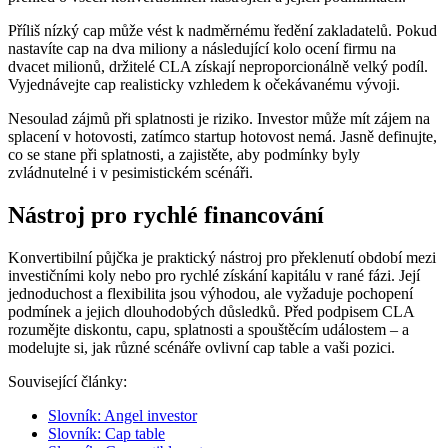
Příliš nízký cap může vést k nadměrnému ředění zakladatelů. Pokud
nastavíte cap na dva miliony a následující kolo ocení firmu na
dvacet milionů, držitelé CLA získají neproporcio­nálně velký podíl.
Vyjednávejte cap realisticky vzhledem k očekávanému vývoji.
Nesoulad zájmů při splatnosti je riziko. Investor může mít zájem na
splacení v hotovosti, zatímco startup hotovost nemá. Jasně definujte,
co se stane při splatnosti, a zajistěte, aby podmínky byly
zvládnutelné i v pesimistickém scénáři.
Nástroj pro rychlé financování
Konvertibilní půjčka je praktický nástroj pro překlenutí období mezi
investičními koly nebo pro rychlé získání kapitálu v rané fázi. Její
jednoduchost a flexibilita jsou výhodou, ale vyžaduje pochopení
podmínek a jejich dlouhodobých důsledků. Před podpisem CLA
rozumějte diskontu, capu, splatnosti a spouštěcím událostem – a
modelujte si, jak různé scénáře ovlivní cap table a vaši pozici.
Související články:
Slovník: Angel investor
Slovník: Cap table