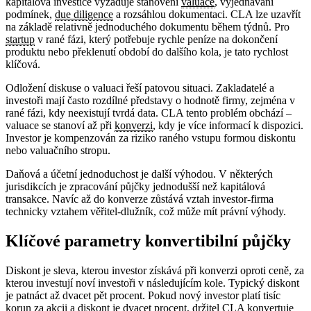
kapitálová investice vyžaduje stanovení
valuace
, vyjednávání
podmínek,
due diligence
a rozsáhlou dokumentaci. CLA lze uzavřít
na základě relativně jednoduchého dokumentu během týdnů. Pro
startup
v rané fázi, který potřebuje rychle peníze na dokončení
produktu nebo překlenutí období do dalšího kola, je tato rychlost
klíčová.
Odložení diskuse o valuaci řeší patovou situaci. Zakladatelé a
investoři mají často rozdílné představy o hodnotě firmy, zejména v
rané fázi, kdy neexistují tvrdá data. CLA tento problém obchází –
valuace se stanoví až při
konverzi
, kdy je více informací k dispozici.
Investor je kompenzován za riziko raného vstupu formou diskontu
nebo valuačního stropu.
Daňová a účetní jednoduchost je další výhodou. V některých
jurisdikcích je zpracování půjčky jednodušší než kapitálová
transakce. Navíc až do konverze zůstává vztah investor-firma
technicky vztahem věřitel-dlužník, což může mít právní výhody.
Klíčové parametry konvertibilní půjčky
Diskont je sleva, kterou investor získává při konverzi oproti ceně, za
kterou investují noví investoři v následujícím kole. Typický diskont
je patnáct až dvacet pět procent. Pokud nový investor platí tisíc
korun za akcii a diskont je dvacet procent, držitel CLA konvertuje