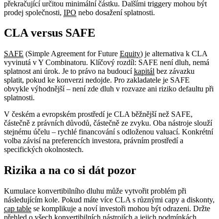
překračující určitou minimální částku. Dalšími triggery mohou být
prodej společnosti,
IPO
nebo dosažení splatnosti.
CLA versus SAFE
SAFE
(Simple Agreement for Future
Equity
) je alternativa k CLA
vyvinutá v Y Combinatoru. Klíčový rozdíl: SAFE není dluh, nemá
splatnost ani úrok. Je to právo na budoucí
kapitál
bez závazku
splatit, pokud ke konverzi nedojde. Pro zakladatele je SAFE
obvykle výhodnější – není zde dluh v rozvaze ani riziko defaultu při
splatnosti.
V českém a evropském prostředí je CLA běžnější než SAFE,
částečně z právních důvodů, částečně ze zvyku. Oba nástroje slouží
stejnému účelu – rychlé financování s odloženou valuací. Konkrétní
volba závisí na preferencích investora, právním prostředí a
specifických okolnostech.
Rizika a na co si dát pozor
Kumulace konvertibilního dluhu může vytvořit problém při
následujícím kole. Pokud máte více CLA s různými capy a diskonty,
cap table
se komplikuje a noví investoři mohou být odrazeni. Držte
přehled o všech konvertibilních nástrojích a jejich podmínkách.