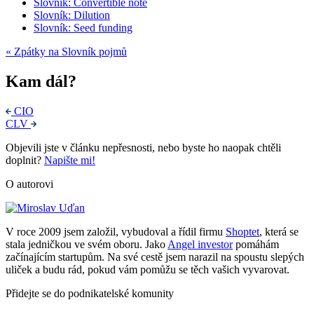
Slovník: Convertible note
Slovník: Dilution
Slovník: Seed funding
« Zpátky na Slovník pojmů
Kam dál?
CIO
CLV
Objevili jste v článku nepřesnosti, nebo byste ho naopak chtěli
doplnit?
Napište mi!
O autorovi
V roce 2009 jsem založil, vybudoval a řídil firmu
Shoptet
, která se
stala jedničkou ve svém oboru. Jako
Angel investor
pomáhám
začínajícím startupům. Na své cestě jsem narazil na spoustu slepých
uliček a budu rád, pokud vám pomůžu se těch vašich vyvarovat.
Přidejte se do podnikatelské komunity