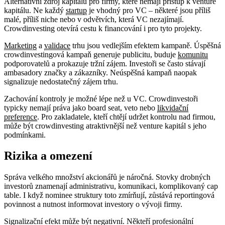
Alternativní zdroj kapitálu pro firmy, které nemají přístup k venture
kapitálu. Ne každý
startup
je vhodný pro VC – některé jsou příliš
malé, příliš niche nebo v odvětvích, která VC nezajímají.
Crowdinvesting otevírá cestu k financování i pro tyto projekty.
Marketing
a
validace
trhu jsou vedlejším efektem kampaně. Úspěšná
crowdinvestingová kampaň generuje publicitu, buduje
komunitu
podporovatelů a prokazuje tržní zájem. Investoři se často stávají
ambasadory značky a zákazníky. Neúspěšná kampaň naopak
signalizuje nedostatečný zájem trhu.
Zachování kontroly je možné lépe než u VC. Crowdinvestoři
typicky nemají práva jako board seat, veto nebo
likvidační
preference
. Pro zakladatele, kteří chtějí udržet kontrolu nad firmou,
může být crowdinvesting atraktivnější než venture kapitál s jeho
podmínkami.
Rizika a omezení
Správa velkého množství akcionářů je náročná. Stovky drobných
investorů znamenají administrativu, komunikaci, komplikovaný cap
table. I když nominee struktury toto zmírňují, zůstává reportingová
povinnost a nutnost informovat investory o vývoji firmy.
Signalizační efekt může být negativní. Někteří profesionální