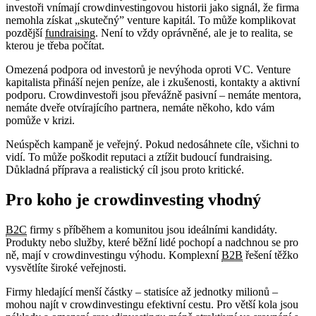
investoři vnímají crowdinvestingovou historii jako signál, že firma
nemohla získat „skutečný” venture kapitál. To může komplikovat
pozdější
fundraising
. Není to vždy oprávněné, ale je to realita, se
kterou je třeba počítat.
Omezená podpora od investorů je nevýhoda oproti VC. Venture
kapitalista přináší nejen peníze, ale i zkušenosti, kontakty a aktivní
podporu. Crowdinvestoři jsou převážně pasivní – nemáte mentora,
nemáte dveře otvírajícího partnera, nemáte někoho, kdo vám
pomůže v krizi.
Neúspěch kampaně je veřejný. Pokud nedosáhnete cíle, všichni to
vidí. To může poškodit reputaci a ztížit budoucí fundraising.
Důkladná příprava a realistický cíl jsou proto kritické.
Pro koho je crowdinvesting vhodný
B2C
firmy s příběhem a komunitou jsou ideálními kandidáty.
Produkty nebo služby, které běžní lidé pochopí a nadchnou se pro
ně, mají v crowdinvestingu výhodu. Komplexní
B2B
řešení těžko
vysvětlíte široké veřejnosti.
Firmy hledající menší částky – statisíce až jednotky milionů –
mohou najít v crowdinvestingu efektivní cestu. Pro větší kola jsou