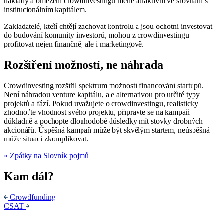
náklady a omezení crowdinvestingu méně atraktivní ve srovnání s
institucionálním kapitálem.
Zakladatelé, kteří chtějí zachovat kontrolu a jsou ochotni investovat
do budování komunity investorů, mohou z crowdinvestingu
profitovat nejen finančně, ale i marketingově.
Rozšíření možností, ne náhrada
Crowdinvesting rozšířil spektrum možností financování startupů.
Není náhradou venture kapitálu, ale alternativou pro určité typy
projektů a fází. Pokud uvažujete o crowdinvestingu, realisticky
zhodnoťte vhodnost svého projektu, připravte se na kampaň
důkladně a pochopte dlouhodobé důsledky mít stovky drobných
akcionářů. Úspěšná kampaň může být skvělým startem, neúspěšná
může situaci zkomplikovat.
« Zpátky na Slovník pojmů
Kam dál?
Crowdfunding
CSAT