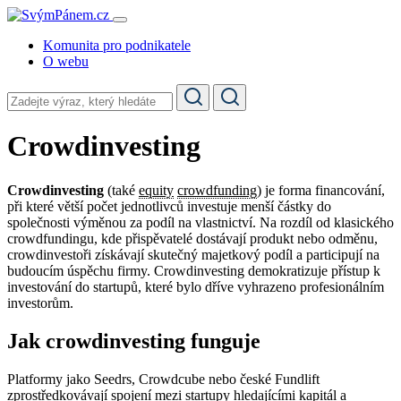
Komunita pro podnikatele
O webu
Crowdinvesting
Crowdinvesting
(také
equity
crowdfunding
) je forma financování,
při které větší počet jednotlivců investuje menší částky do
společnosti výměnou za podíl na vlastnictví. Na rozdíl od klasického
crowdfundingu, kde přispěvatelé dostávají produkt nebo odměnu,
crowdinvestoři získávají skutečný majetkový podíl a participují na
budoucím úspěchu firmy. Crowdinvesting demokratizuje přístup k
investování do startupů, které bylo dříve vyhrazeno profesionálním
investorům.
Jak crowdinvesting funguje
Platformy jako Seedrs, Crowdcube nebo české Fundlift
zprostředkovávají spojení mezi startupy hledajícími
kapitál
a