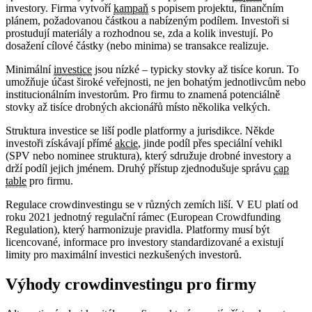
investory. Firma vytvoří
kampaň
s popisem projektu, finančním
plánem, požadovanou částkou a nabízeným podílem. Investoři si
prostudují materiály a rozhodnou se, zda a kolik investují. Po
dosažení cílové částky (nebo minima) se transakce realizuje.
Minimální
investice
jsou nízké – typicky stovky až tisíce korun. To
umožňuje účast široké veřejnosti, ne jen bohatým jednotlivcům nebo
institucionálním investorům. Pro firmu to znamená potenciálně
stovky až tisíce drobných akcionářů místo několika velkých.
Struktura investice se liší podle platformy a jurisdikce. Někde
investoři získávají přímé
akcie
, jinde podíl přes speciální vehikl
(SPV nebo nominee struktura), který sdružuje drobné investory a
drží podíl jejich jménem. Druhý přístup zjednodušuje správu
cap
table
pro firmu.
Regulace crowdinvestingu se v různých zemích liší. V EU platí od
roku 2021 jednotný regulační rámec (European Crowdfunding
Regulation), který harmonizuje pravidla. Platformy musí být
licencované, informace pro investory standardizované a existují
limity pro maximální investici nezkušených investorů.
Výhody crowdinvestingu pro firmy