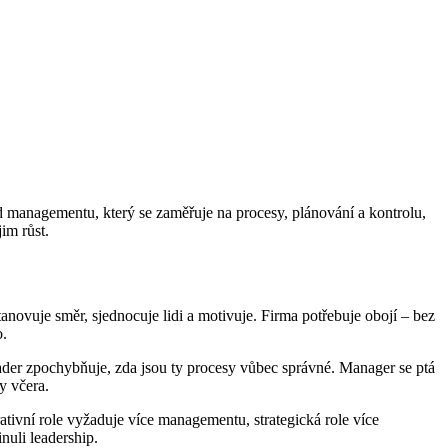
 od managementu, který se zaměřuje na procesy, plánování a kontrolu,
im růst.
anovuje směr, sjednocuje lidi a motivuje. Firma potřebuje obojí – bez
o.
eader zpochybňuje, zda jsou ty procesy vůbec správné. Manager se ptá
y včera.
ativní role vyžaduje více managementu, strategická role více
nuli leadership.