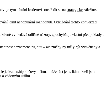
tivuje tým a brání leaderovi soustředit se na
strategické
záležitosti.
ání, činit nepopulární rozhodnutí. Odkládání těchto konverzací
der aktivně vyhledává odlišné názory, zpochybňuje vlastní předpoklady a
stentnost neznamená rigiditu – ale změny by měly být vysvětleny a
 je leadership klíčový – firma může růst jen s lidmi, kteří jsou
bou a vědomým úsilím.