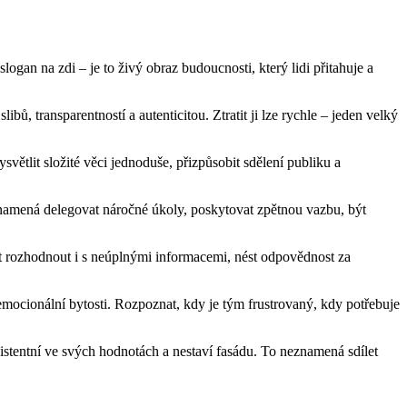
gan na zdi – je to živý obraz budoucnosti, který lidi přitahuje a
ů, transparentností a autenticitou. Ztratit ji lze rychle – jeden velký
ětlit složité věci jednoduše, přizpůsobit sdělení publiku a
o znamená delegovat náročné úkoly, poskytovat zpětnou vazbu, být
t rozhodnout i s neúplnými informacemi, nést odpovědnost za
 emocionální bytosti. Rozpoznat, kdy je tým frustrovaný, kdy potřebuje
nzistentní ve svých hodnotách a nestaví fasádu. To neznamená sdílet