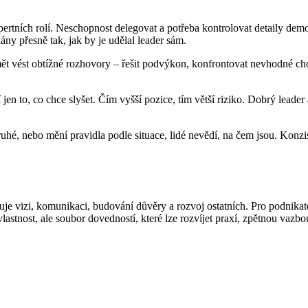
pertních rolí. Neschopnost delegovat a potřeba kontrolovat detaily demo
ny přesně tak, jak by je udělal leader sám.
 vést obtížné rozhovory – řešit podvýkon, konfrontovat nevhodné chov
jí jen to, co chce slyšet. Čím vyšší pozice, tím větší riziko. Dobrý lea
hé, nebo mění pravidla podle situace, lidé nevědí, na čem jsou. Konzi
e vizi, komunikaci, budování důvěry a rozvoj ostatních. Pro podnikatele
vlastnost, ale soubor dovedností, které lze rozvíjet praxí, zpětnou vaz