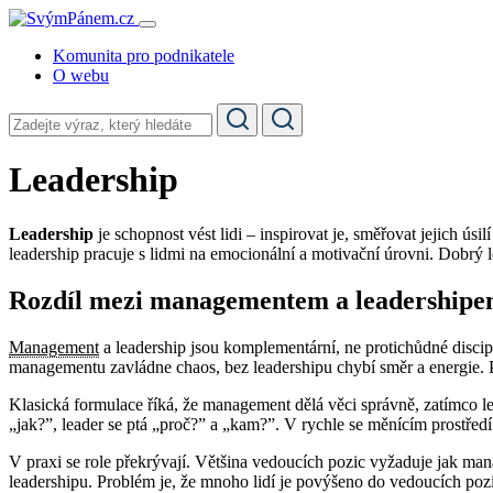
Komunita pro podnikatele
O webu
Leadership
Leadership
je schopnost vést lidi – inspirovat je, směřovat jejich ú
leadership pracuje s lidmi na emocionální a motivační úrovni. Dobrý le
Rozdíl mezi managementem a leadership
Management
a leadership jsou komplementární, ne protichůdné discipl
managementu zavládne chaos, bez leadershipu chybí směr a energie. 
Klasická formulace říká, že management dělá věci správně, zatímco le
„jak?”, leader se ptá „proč?” a „kam?”. V rychle se měnícím prostředí
V praxi se role překrývají. Většina vedoucích pozic vyžaduje jak man
leadershipu. Problém je, že mnoho lidí je povýšeno do vedoucích poz