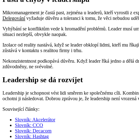
Mikromanagement je častá past, zejména u leaderů, kteří vyrostli z ex
Delegování
vyžaduje důvěru a toleranci k tomu, že věci nebudou udělá
Vyhýbání se konfliktům vede k hromadění problémů. Leader musí umět
situaci nezlepší, obvykle naopak.
Izolace od reality nastává, když se leader obklopí lidmi, kteří mu říka
zůstává v kontaktu s realitou firmy i trhu.
Nekonzistentnost podkopává důvěru. Když leader říká jedno a dělá dru
zdůvodněny, ne svévolné.
Leadership se dá rozvíjet
Leadership je schopnost vést lidi směrem ke společnému cíli. Kombinuj
ochotni ji následovat. Dobrou zprávou je, že leadership není vrozená 
Související články:
Slovník: Akcelerátor
Slovník: CCO
Slovník: Decacorn
Slovník: Hashtag