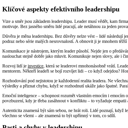
Klíčové aspekty efektivního leadershipu
Vize a směr jsou základem leadershipu. Leader musí vědět, kam firma n
motivuje. Bez jasného směru lidé pracují, ale netáhnou za jeden prova
Důvěra je měna leadershipu. Bez důvěry nelze vést – lidé následují jen
podraz nebo série malých nesrovnalostí. A obnovit ji je mnohem těžš
Komunikace je nástrojem, kterým leader působí. Nejde jen o předávání
naslouchat stejně dobře jako mluvit. Komunikuje nejen slovy, ale i činy 
Rozvoj lidí je
investice
, která se leaderovi mnohonásobně vrátí. Leade
mentorem. Někteří leadeři se bojí rozvíjet lidi – co když odejdou? Hor
Rozhodování pod nejistotou je každodenní realita leadera. Ne všech
výsledky a přiznat chybu, když se rozhodnutí ukáže jako špatné. Paral
Emoční inteligence – schopnost rozumět vlastním emocím i emocím ostat
povzbuzení, kdy je třeba zasáhnout v konfliktu – to vyžaduje empati
Autenticita znamená být sám sebou, ne hrát roli. Lidé poznají, když le
všechno se všemi – ale znamená to být upřímný v tom, co sdílí.
Pasti a chyby v leadershipu