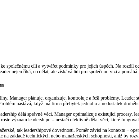
silí ke společnému cíli a vytvářet podmínky pro jejich úspěch. Na rozdíl
ader nejen říká, co dělat, ale získává lidi pro společnou vizi a pomáhá j
em
íny. Manager plánuje, organizuje, kontroluje a řeší problémy. Leader st
Problém nastává, když má firma přebytek jednoho a nedostatek druhéh
adership dělá správné věci. Manager optimalizuje existující procesy, l
 roste význam leadershipu – nestačí efektivně dělat věci, které fungoval
ažerské, tak leadershipové dovednosti. Poměr závisí na kontextu – oper
ic na základě technických nebo manažerských schopností, aniž by rozvi