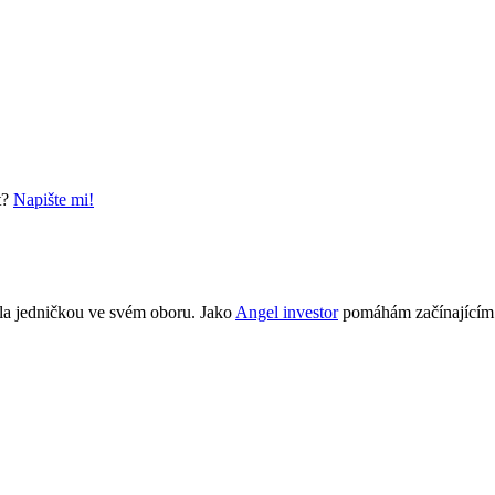
t?
Napište mi!
tala jedničkou ve svém oboru. Jako
Angel investor
pomáhám začínajícím s