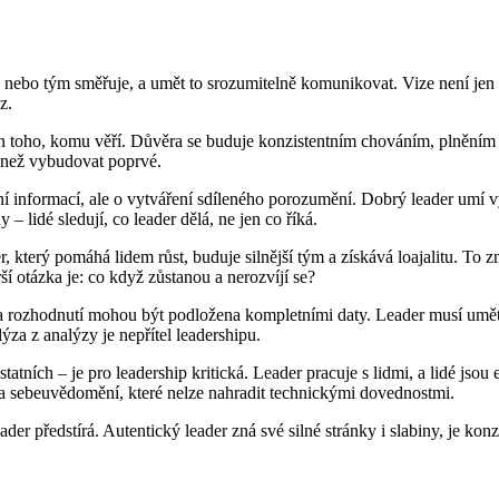
ebo tým směřuje, a umět to srozumitelně komunikovat. Vize není jen slo
z.
 toho, komu věří. Důvěra se buduje konzistentním chováním, plněním slib
í než vybudovat poprvé.
 informací, ale o vytváření sdíleného porozumění. Dobrý leader umí vysv
– lidé sledují, co leader dělá, ne jen co říká.
r, který pomáhá lidem růst, buduje silnější tým a získává loajalitu. T
ší otázka je: co když zůstanou a nerozvíjí se?
na rozhodnutí mohou být podložena kompletními daty. Leader musí umě
ýza z analýzy je nepřítel leadershipu.
ních – je pro leadership kritická. Leader pracuje s lidmi, a lidé jsou
i a sebeuvědomění, které nelze nahradit technickými dovednostmi.
ader předstírá. Autentický leader zná své silné stránky i slabiny, je ko