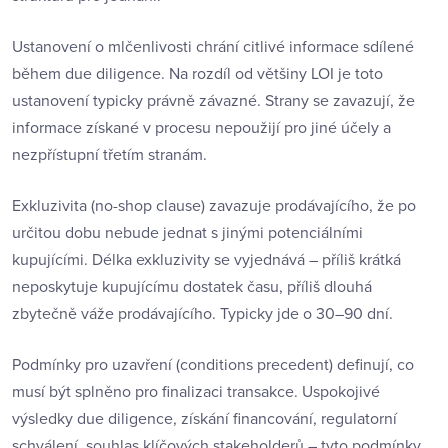
Ustanovení o mlčenlivosti chrání citlivé informace sdílené
během due diligence. Na rozdíl od většiny LOI je toto
ustanovení typicky právně závazné. Strany se zavazují, že
informace získané v procesu nepoužijí pro jiné účely a
nezpřístupní třetím stranám.
Exkluzivita (no-shop clause) zavazuje prodávajícího, že po
určitou dobu nebude jednat s jinými potenciálními
kupujícími. Délka exkluzivity se vyjednává – příliš krátká
neposkytuje kupujícímu dostatek času, příliš dlouhá
zbytečně váže prodávajícího. Typicky jde o 30–90 dní.
Podmínky pro uzavření (conditions precedent) definují, co
musí být splněno pro finalizaci transakce. Uspokojivé
výsledky due diligence, získání financování, regulatorní
schválení, souhlas klíčových stakeholderů – tyto podmínky