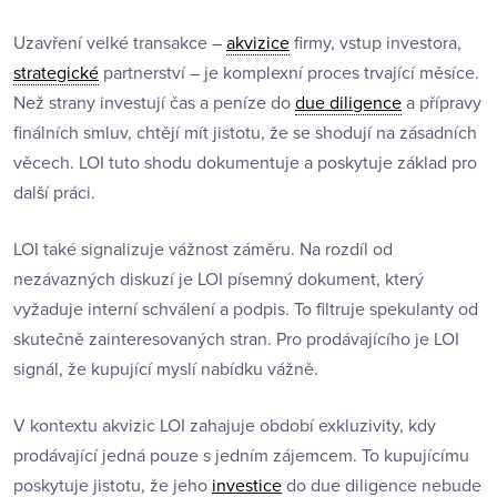
Uzavření velké transakce –
akvizice
firmy, vstup investora,
strategické
partnerství – je komplexní proces trvající měsíce.
Než strany investují čas a peníze do
due diligence
a přípravy
finálních smluv, chtějí mít jistotu, že se shodují na zásadních
věcech. LOI tuto shodu dokumentuje a poskytuje základ pro
další práci.
LOI také signalizuje vážnost záměru. Na rozdíl od
nezávazných diskuzí je LOI písemný dokument, který
vyžaduje interní schválení a podpis. To filtruje spekulanty od
skutečně zainteresovaných stran. Pro prodávajícího je LOI
signál, že kupující myslí nabídku vážně.
V kontextu akvizic LOI zahajuje období exkluzivity, kdy
prodávající jedná pouze s jedním zájemcem. To kupujícímu
poskytuje jistotu, že jeho
investice
do due diligence nebude