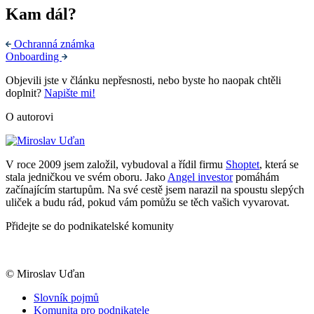
Kam dál?
Ochranná známka
Onboarding
Objevili jste v článku nepřesnosti, nebo byste ho naopak chtěli
doplnit?
Napište mi!
O autorovi
V roce 2009 jsem založil, vybudoval a řídil firmu
Shoptet
, která se
stala jedničkou ve svém oboru. Jako
Angel investor
pomáhám
začínajícím startupům. Na své cestě jsem narazil na spoustu slepých
uliček a budu rád, pokud vám pomůžu se těch vašich vyvarovat.
Přidejte se do podnikatelské komunity
© Miroslav Uďan
Slovník pojmů
Komunita pro podnikatele