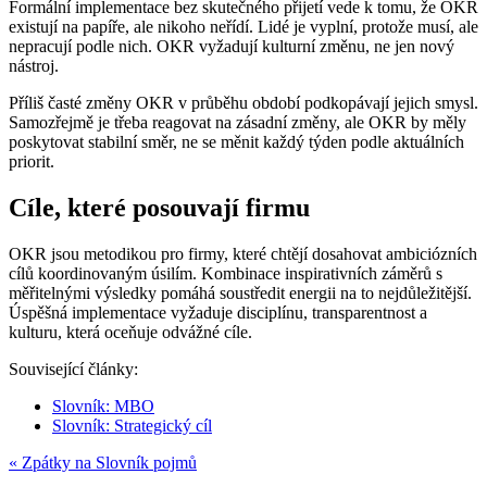
Formální implementace bez skutečného přijetí vede k tomu, že OKR
existují na papíře, ale nikoho neřídí. Lidé je vyplní, protože musí, ale
nepracují podle nich. OKR vyžadují kulturní změnu, ne jen nový
nástroj.
Příliš časté změny OKR v průběhu období podkopávají jejich smysl.
Samozřejmě je třeba reagovat na zásadní změny, ale OKR by měly
poskytovat stabilní směr, ne se měnit každý týden podle aktuálních
priorit.
Cíle, které posouvají firmu
OKR jsou metodikou pro firmy, které chtějí dosahovat ambiciózních
cílů koordinovaným úsilím. Kombinace inspirativních záměrů s
měřitelnými výsledky pomáhá soustředit energii na to nejdůležitější.
Úspěšná implementace vyžaduje disciplínu, transparentnost a
kulturu, která oceňuje odvážné cíle.
Související články:
Slovník: MBO
Slovník: Strategický cíl
« Zpátky na Slovník pojmů