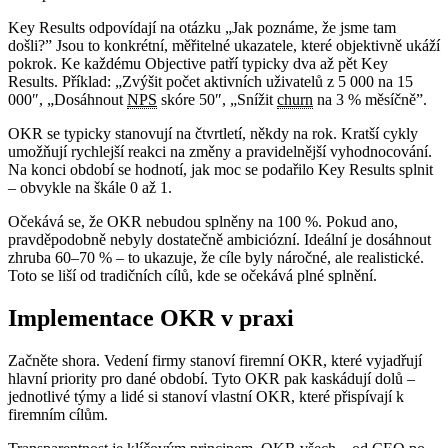
Key Results odpovídají na otázku „Jak poznáme, že jsme tam
došli?” Jsou to konkrétní, měřitelné ukazatele, které objektivně ukáží
pokrok. Ke každému Objective patří typicky dva až pět Key
Results. Příklad: „Zvýšit počet aktivních uživatelů z 5 000 na 15
000″, „Dosáhnout
NPS
skóre 50″, „Snížit
churn
na 3 % měsíčně”.
OKR se typicky stanovují na čtvrtletí, někdy na rok. Kratší cykly
umožňují rychlejší reakci na změny a pravidelnější vyhodnocování.
Na konci období se hodnotí, jak moc se podařilo Key Results splnit
– obvykle na škále 0 až 1.
Očekává se, že OKR nebudou splněny na 100 %. Pokud ano,
pravděpodobně nebyly dostatečně ambiciózní. Ideální je dosáhnout
zhruba 60–70 % – to ukazuje, že cíle byly náročné, ale realistické.
Toto se liší od tradičních cílů, kde se očekává plné splnění.
Implementace OKR v praxi
Začněte shora. Vedení firmy stanoví firemní OKR, které vyjadřují
hlavní priority pro dané období. Tyto OKR pak kaskádují dolů –
jednotlivé týmy a lidé si stanoví vlastní OKR, které přispívají k
firemním cílům.