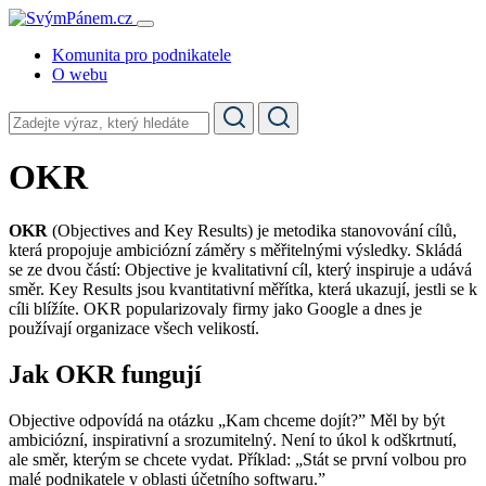
Komunita pro podnikatele
O webu
OKR
OKR
(Objectives and Key Results) je metodika stanovování cílů,
která propojuje ambiciózní záměry s měřitelnými výsledky. Skládá
se ze dvou částí: Objective je kvalitativní cíl, který inspiruje a udává
směr. Key Results jsou kvantitativní měřítka, která ukazují, jestli se k
cíli blížíte. OKR popularizovaly firmy jako Google a dnes je
používají organizace všech velikostí.
Jak OKR fungují
Objective odpovídá na otázku „Kam chceme dojít?” Měl by být
ambiciózní, inspirativní a srozumitelný. Není to úkol k odškrtnutí,
ale směr, kterým se chcete vydat. Příklad: „Stát se první volbou pro
malé podnikatele v oblasti účetního softwaru.”