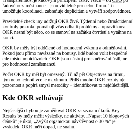
Transparentnost je klíčovým principem. OKR všech – od
CEO
po
řadového zaměstnance – jsou viditelné pro celou firmu. To
umožňuje koordinaci, zabraňuje duplicitám a vytváří zodpovědnost.
Pravidelné check-iny udržují OKR živé. Týdenní nebo čtrnáctidenní
kontroly pokroku pomáhají včas odhalit problémy a upravit kurz.
OKR nesmí být něco, co se stanoví na začátku čtvrtletí a vytáhne na
konci.
OKR by měly být oddělené od hodnocení výkonu a odměňování.
Pokud jsou přímo navázané na bonusy, lidé budou volit bezpečné
cíle místo ambiciózních. OKR jsou nástroj pro směřování úsilí, ne
pro hodnocení zaměstnanců.
Počet OKR by měl být omezený. Tři až pět Objectives na firmu,
tým nebo jednotlivce je maximum. Příliš mnoho OKR rozptyluje
pozornost a popírá smysl metodiky – identifikovat to nejdůležitější.
Kde OKR selhávají
Nejčastější chybou je zaměňovat OKR za seznam úkolů. Key
Results by měly měřit výsledky, ne aktivity. „Napsat 10 blogových
článků” je úkol, „Zvýšit organickou návštěvnost o 30 %” je
výsledek. OKR měří dopad, ne snahu.