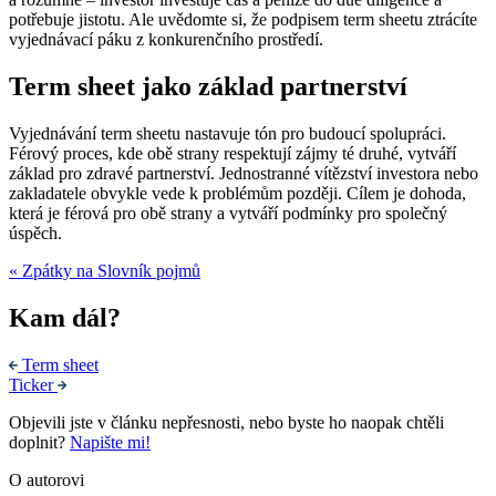
potřebuje jistotu. Ale uvědomte si, že podpisem term sheetu ztrácíte
vyjednávací páku z konkurenčního prostředí.
Term sheet jako základ partnerství
Vyjednávání term sheetu nastavuje tón pro budoucí spolupráci.
Férový proces, kde obě strany respektují zájmy té druhé, vytváří
základ pro zdravé partnerství. Jednostranné vítězství investora nebo
zakladatele obvykle vede k problémům později. Cílem je dohoda,
která je férová pro obě strany a vytváří podmínky pro společný
úspěch.
« Zpátky na Slovník pojmů
Kam dál?
Term sheet
Ticker
Objevili jste v článku nepřesnosti, nebo byste ho naopak chtěli
doplnit?
Napište mi!
O autorovi