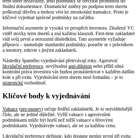
term sheet nezávazný, jeho podmínky se obvykle promítnou do
finální dokumentace. Dramatické změny po podpisu term sheetu
poškozují důvěru a mohou vést ke ztroskotání transakce. Proto je
klíčové vyjednat správné podmínky na začátku.
Informační asymetrie je vysoká ve prospěch investora. Zkušený VC
viděl stovky term sheetů a zná každou klauzuli. First-time zakladatel
vidí svůj první a nerozumí důsledkům. Tato asymetrie vyžaduje
přípravu – nastudujte standardní podmínky, poraďte se s právníkem
a mentory, mluvte s jinými zakladateli.
Následky špatného vyjednávání přetrvávají roky. Agresivní
likvidační preference
, nevýhodná
anti-dilution
nebo příliš silná
kontrolní práva investora vás budou pronásledovat v každém dalším
kole a při exitu. Vyjednávání term sheetu není formalita – je to
strategické
rozhodnutí.
Klíčové body k vyjednávání
Valuace
(
pre-money
) určuje ředění zakladatelů. Je to nejviditelnější
číslo, ale ne jediné důležité. Vyšší valuace s agresivními
podmínkami může být horší než nižší valuace s férovými
podmínkami. Vyjednávejte valuaci, ale ne za každou cenu.
Likvidační preference definuje, kdo dostane peníze první při exitu.