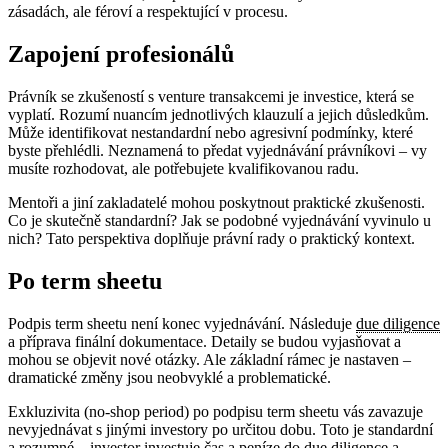
zásadách, ale féroví a respektující v procesu.
Zapojení profesionálů
Právník se zkušeností s venture transakcemi je investice, která se
vyplatí. Rozumí nuancím jednotlivých klauzulí a jejich důsledkům.
Může identifikovat nestandardní nebo agresivní podmínky, které
byste přehlédli. Neznamená to předat vyjednávání právníkovi – vy
musíte rozhodovat, ale potřebujete kvalifikovanou radu.
Mentoři a jiní zakladatelé mohou poskytnout praktické zkušenosti.
Co je skutečně standardní? Jak se podobné vyjednávání vyvinulo u
nich? Tato perspektiva doplňuje právní rady o praktický kontext.
Po term sheetu
Podpis term sheetu není konec vyjednávání. Následuje
due diligence
a příprava finální dokumentace. Detaily se budou vyjasňovat a
mohou se objevit nové otázky. Ale základní rámec je nastaven –
dramatické změny jsou neobvyklé a problematické.
Exkluzivita (no-shop period) po podpisu term sheetu vás zavazuje
nevyjednávat s jinými investory po určitou dobu. Toto je standardní
a rozumné – investor investuje čas a peníze do due diligence a