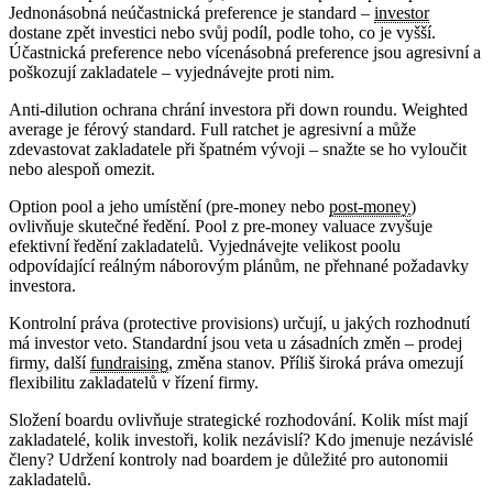
Jednonásobná neúčastnická preference je standard –
investor
dostane zpět investici nebo svůj podíl, podle toho, co je vyšší.
Účastnická preference nebo vícenásobná preference jsou agresivní a
poškozují zakladatele – vyjednávejte proti nim.
Anti-dilution ochrana chrání investora při down roundu. Weighted
average je férový standard. Full ratchet je agresivní a může
zdevastovat zakladatele při špatném vývoji – snažte se ho vyloučit
nebo alespoň omezit.
Option pool a jeho umístění (pre-money nebo
post-money
)
ovlivňuje skutečné ředění. Pool z pre-money valuace zvyšuje
efektivní ředění zakladatelů. Vyjednávejte velikost poolu
odpovídající reálným náborovým plánům, ne přehnané požadavky
investora.
Kontrolní práva (protective provisions) určují, u jakých rozhodnutí
má investor veto. Standardní jsou veta u zásadních změn – prodej
firmy, další
fundraising
, změna stanov. Příliš široká práva omezují
flexibilitu zakladatelů v řízení firmy.
Složení boardu ovlivňuje strategické rozhodování. Kolik míst mají
zakladatelé, kolik investoři, kolik nezávislí? Kdo jmenuje nezávislé
členy? Udržení kontroly nad boardem je důležité pro autonomii
zakladatelů.