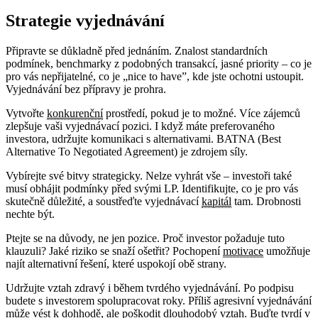
Strategie vyjednávání
Připravte se důkladně před jednáním. Znalost standardních
podmínek, benchmarky z podobných transakcí, jasné priority – co je
pro vás nepřijatelné, co je „nice to have”, kde jste ochotni ustoupit.
Vyjednávání bez přípravy je prohra.
Vytvořte
konkurenční
prostředí, pokud je to možné. Více zájemců
zlepšuje vaši vyjednávací pozici. I když máte preferovaného
investora, udržujte komunikaci s alternativami. BATNA (Best
Alternative To Negotiated Agreement) je zdrojem síly.
Vybírejte své bitvy strategicky. Nelze vyhrát vše – investoři také
musí obhájit podmínky před svými LP. Identifikujte, co je pro vás
skutečně důležité, a soustřeďte vyjednávací
kapitál
tam. Drobnosti
nechte být.
Ptejte se na důvody, ne jen pozice. Proč investor požaduje tuto
klauzuli? Jaké riziko se snaží ošetřit? Pochopení
motivace
umožňuje
najít alternativní řešení, které uspokojí obě strany.
Udržujte vztah zdravý i během tvrdého vyjednávání. Po podpisu
budete s investorem spolupracovat roky. Příliš agresivní vyjednávání
může vést k dohhodě, ale poškodit dlouhodobý vztah. Buďte tvrdí v