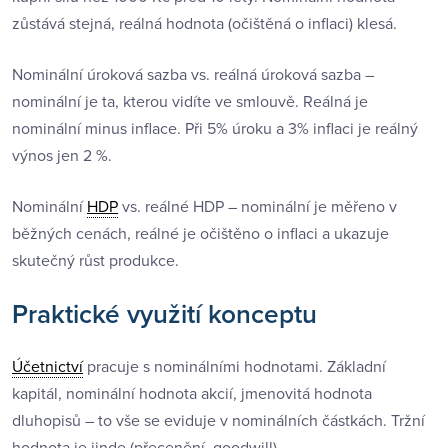
zůstává stejná, reálná hodnota (očištěná o inflaci) klesá.
Nominální úroková sazba vs. reálná úroková sazba –
nominální je ta, kterou vidíte ve smlouvě. Reálná je
nominální minus inflace. Při 5% úroku a 3% inflaci je reálný
výnos jen 2 %.
Nominální
HDP
vs. reálné HDP – nominální je měřeno v
běžných cenách, reálné je očištěno o inflaci a ukazuje
skutečný růst produkce.
Praktické využití konceptu
Účetnictví
pracuje s nominálními hodnotami. Základní
kapitál, nominální hodnota akcií, jmenovitá hodnota
dluhopisů – to vše se eviduje v nominálních částkách. Tržní
hodnota je jinde (přecenění, goodwill).