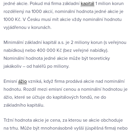
jedné akcie. Pokud má firma základní
kapitál
1 milion korun
rozdělený na 1000 akcií, nominální hodnota jedné akcie je
1000 Kč. V Česku musí mít akcie vždy nominální hodnotu
vyjádřenou v korunách.
Minimální základní kapitál a.s. je 2 miliony korun (s veřejnou
nabídkou) nebo 400 000 Kč (bez veřejné nabídky).
Nominální hodnota jedné akcie může být teoreticky
jakákoliv – od haléřů po miliony.
Emisní
ážio
vzniká, když firma prodává akcie nad nominální
hodnotu. Rozdíl mezi emisní cenou a nominální hodnotou je
ážio, které se účtuje do kapitálových fondů, ne do
základního kapitálu.
Tržní hodnota akcie je cena, za kterou se akcie obchoduje
na trhu. Může být mnohonásobně vyšší (úspěšná firma) nebo