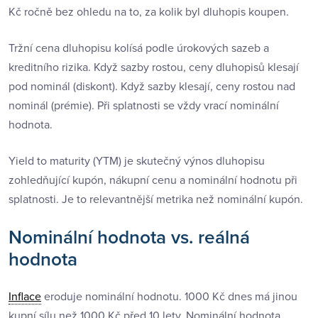
Kč ročně bez ohledu na to, za kolik byl dluhopis koupen.
Tržní cena dluhopisu kolísá podle úrokových sazeb a
kreditního rizika. Když sazby rostou, ceny dluhopisů klesají
pod nominál (diskont). Když sazby klesají, ceny rostou nad
nominál (prémie). Při splatnosti se vždy vrací nominální
hodnota.
Yield to maturity (YTM) je skutečný výnos dluhopisu
zohledňující kupón, nákupní cenu a nominální hodnotu při
splatnosti. Je to relevantnější metrika než nominální kupón.
Nominální hodnota vs. reálná
hodnota
Inflace
eroduje nominální hodnotu. 1000 Kč dnes má jinou
kupní sílu než 1000 Kč před 10 lety. Nominální hodnota