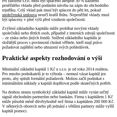
Při založení s.r.o. musí být splaceno alespoň 30 % každého
peněžitého vkladu před podáním návrhu na zápis do obchodního
rejstříku. Celý vklad pak musí být splacen do pěti let, pokud
společenská smlouva
neurčí kratší lhůtu. Nepeněžité vklady musí
být splaceny v plné výši před vznikem společnosti.
Zvýšení základního kapitálu může probíhat novými vklady
společníků nebo třetích osob, případně z interních zdrojů společnosti
– ze zisku nebo jiných fondů. Snížení základního kapitálu je
složitější proces s povinností chránit věřitele, kteří mají právo
požadovat zajištění nebo uhrazení svých pohledávek.
Praktické aspekty rozhodování o výši
Minimální základní kapitál 1 Kč u s.r.o. je od roku 2014 realitou.
Pro mnoho podnikatelů je to výhoda – nemusí vázat kapitál jen
proto, aby splnili formální požadavek. Mohou začít podnikat s
minimálními náklady a kapitál doplňovat podle skutečných potřeb.
Na druhou stranu symbolický základní kapitál může vyslat určitý
signál obchodním partnerům nebo bankám. Firma s kapitálem 1 Kč
může působit méně důvěryhodně než firma s kapitálem 200 000 Kč.
V některých oborech nebo při jednání s většími partnery může vyšší
kapitál pomoci.