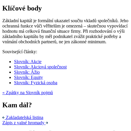
Klíčové body
Základní kapitál je formální ukazatel součtu vkladů společníků. Jeho
ochranná funkce vůči věřitelům je omezená – skutečnou vypovídací
hodnotu má celková finanční situace firmy. Při rozhodování o výši
základního kapitálu by měl podnikatel zvážit praktické potřeby a
vnímání obchodních partnerů, ne jen zákonné minimum.
Související články:
Slovník: Akcie
Slovník: Akciová společnost
Slovník: Ážio
Slovník: Equity
Slovník: Fyzická osoba
« Zpátky na Slovník pojmů
Kam dál?
Zakladatelská listina
Zápis z valné hromady