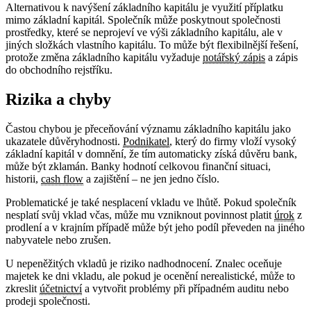
Alternativou k navýšení základního kapitálu je využití příplatku
mimo základní kapitál. Společník může poskytnout společnosti
prostředky, které se neprojeví ve výši základního kapitálu, ale v
jiných složkách vlastního kapitálu. To může být flexibilnější řešení,
protože změna základního kapitálu vyžaduje
notářský zápis
a zápis
do obchodního rejstříku.
Rizika a chyby
Častou chybou je přeceňování významu základního kapitálu jako
ukazatele důvěryhodnosti.
Podnikatel
, který do firmy vloží vysoký
základní kapitál v domnění, že tím automaticky získá důvěru bank,
může být zklamán. Banky hodnotí celkovou finanční situaci,
historii,
cash flow
a zajištění – ne jen jedno číslo.
Problematické je také nesplacení vkladu ve lhůtě. Pokud společník
nesplatí svůj vklad včas, může mu vzniknout povinnost platit
úrok
z
prodlení a v krajním případě může být jeho podíl převeden na jiného
nabyvatele nebo zrušen.
U nepeněžitých vkladů je riziko nadhodnocení. Znalec oceňuje
majetek ke dni vkladu, ale pokud je ocenění nerealistické, může to
zkreslit
účetnictví
a vytvořit problémy při případném auditu nebo
prodeji společnosti.