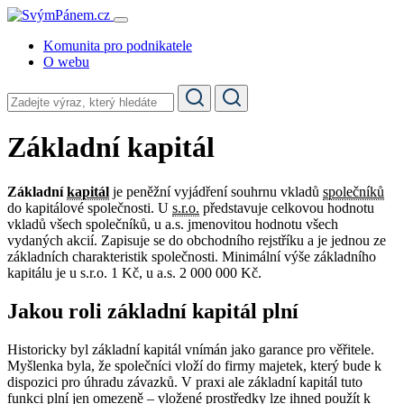
Komunita pro podnikatele
O webu
Základní kapitál
Základní
kapitál
je peněžní vyjádření souhrnu vkladů
společníků
do kapitálové společnosti. U
s.r.o.
představuje celkovou hodnotu
vkladů všech společníků, u a.s. jmenovitou hodnotu všech
vydaných akcií. Zapisuje se do obchodního rejstříku a je jednou ze
základních charakteristik společnosti. Minimální výše základního
kapitálu je u s.r.o. 1 Kč, u a.s. 2 000 000 Kč.
Jakou roli základní kapitál plní
Historicky byl základní kapitál vnímán jako garance pro věřitele.
Myšlenka byla, že společníci vloží do firmy majetek, který bude k
dispozici pro úhradu závazků. V praxi ale základní kapitál tuto
funkci plní jen omezeně – vložené prostředky lze ihned použít k