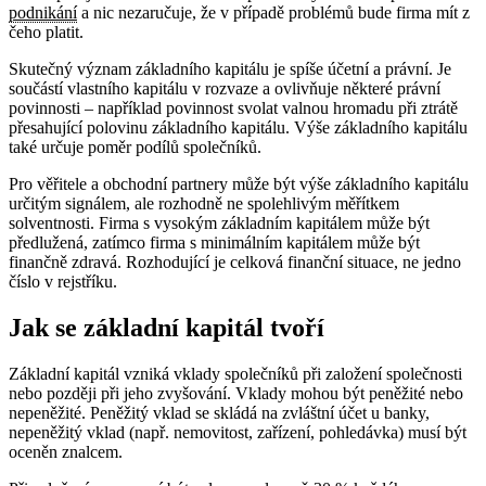
podnikání
a nic nezaručuje, že v případě problémů bude firma mít z
čeho platit.
Skutečný význam základního kapitálu je spíše účetní a právní. Je
součástí vlastního kapitálu v rozvaze a ovlivňuje některé právní
povinnosti – například povinnost svolat valnou hromadu při ztrátě
přesahující polovinu základního kapitálu. Výše základního kapitálu
také určuje poměr podílů společníků.
Pro věřitele a obchodní partnery může být výše základního kapitálu
určitým signálem, ale rozhodně ne spolehlivým měřítkem
solventnosti. Firma s vysokým základním kapitálem může být
předlužená, zatímco firma s minimálním kapitálem může být
finančně zdravá. Rozhodující je celková finanční situace, ne jedno
číslo v rejstříku.
Jak se základní kapitál tvoří
Základní kapitál vzniká vklady společníků při založení společnosti
nebo později při jeho zvyšování. Vklady mohou být peněžité nebo
nepeněžité. Peněžitý vklad se skládá na zvláštní účet u banky,
nepeněžitý vklad (např. nemovitost, zařízení, pohledávka) musí být
oceněn znalcem.