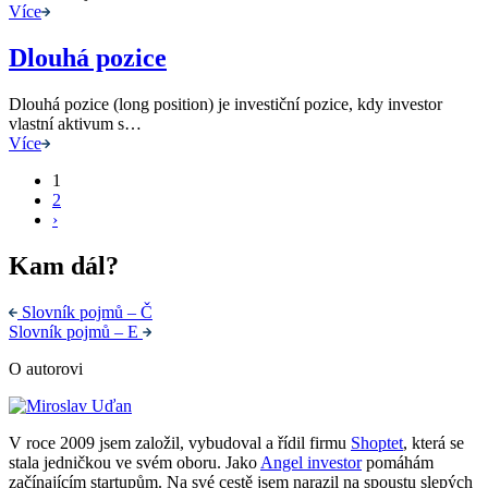
Více
Dlouhá pozice
Dlouhá pozice (long position) je investiční pozice, kdy investor
vlastní aktivum s…
Více
1
2
›
Kam dál?
Slovník pojmů – Č
Slovník pojmů – E
O autorovi
V roce 2009 jsem založil, vybudoval a řídil firmu
Shoptet
, která se
stala jedničkou ve svém oboru. Jako
Angel investor
pomáhám
začínajícím startupům. Na své cestě jsem narazil na spoustu slepých