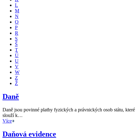
L
M
N
O
P
R
S
Š
T
Ú
U
V
W
Z
Ž
Daně
Daně jsou povinné platby fyzických a právnických osob státu, které
slouží k…
Více
Daňová evidence