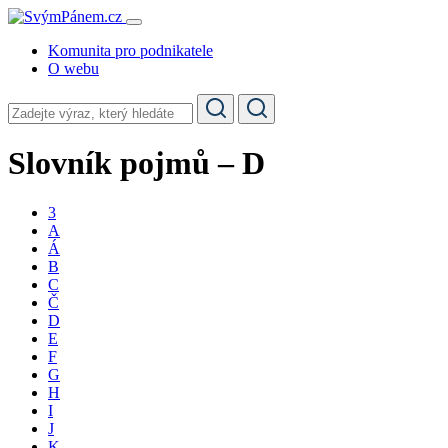
Komunita pro podnikatele
O webu
Slovník pojmů – D
3
A
Á
B
C
Č
D
E
F
G
H
I
J
K