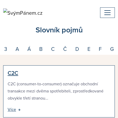
Slovník pojmů
3
A
Á
B
C
Č
D
E
F
G
C2C
C2C (consumer-to-consumer) označuje obchodní
transakce mezi dvěma spotřebiteli, zprostředkované
obvykle třetí stranou…
Více