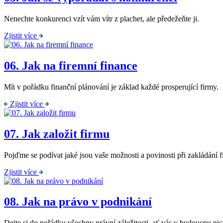
Nenechte konkurenci vzít vám vítr z plachet, ale předežeňte ji.
Zjistit více
06.
Jak na firemní finance
Mít v pořádku finanční plánování je základ každé prosperující firmy.
Zjistit více
07.
Jak založit firmu
Pojďme se podívat jaké jsou vaše možnosti a povinosti při zakládání 
Zjistit více
08.
Jak na právo v podnikání
Dejte si do pořádku všechny právní záležitosti, ať vás v budoucnu ni