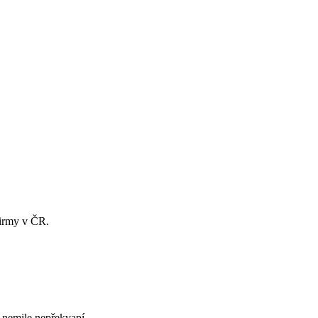
firmy v ČR.
c nemile nepřekvapí.